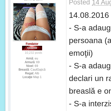
Posted
14 Au
14.08.2016
- S-a adaug
persoana (a
Fondator
emoţii)
10,232 posts
Armă:
eu
Armură:
69
- S-a adauga
Nivel:
69
Breaslă:
CautGajică
Regat:
Alb
declari un r
Locaţie
Map 1
breaslă e on
- S-a inter