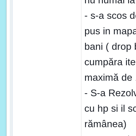
nu numai la
- s-a scos d
pus in map
bani ( drop
cumpăra ite
maximă de
- S-a Rezol
cu hp si il 
rămânea)