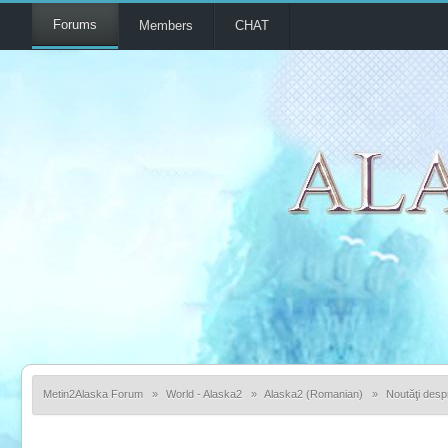
Forums
Members
CHAT
Metin2Alaska Forum
»
World - Alaska2
»
Alaska2 (Romanian)
»
Noutăţi desp