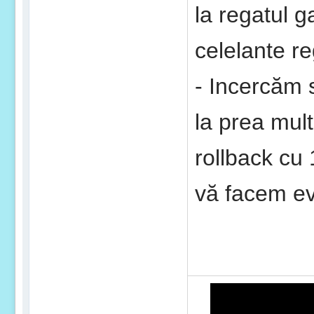
la regatul g
celelante r
- Incercăm 
la prea mult
rollback cu
vă facem ev