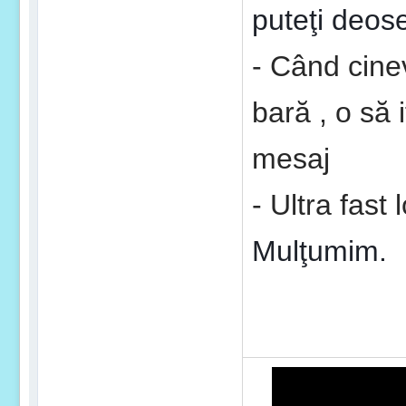
puteţi deose
- Când cinev
bară , o să 
mesaj
- Ultra fast 
Mulţumim.