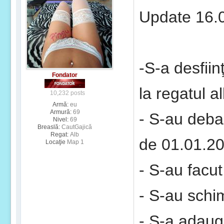
Update 16.0
-S-a desfiin
Fondator
la regatul a
10,232 posts
Armă:
eu
Armură:
69
- S-au deba
Nivel:
69
Breaslă:
CautGajică
Regat:
Alb
de 01.01.20
Locaţie
Map 1
- S-au facut
- S-au schim
- S-a adauga