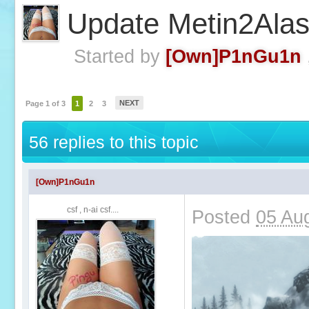
Update Metin2Ala
Started by
[Own]P1nGu1n
NEXT
Page 1 of 3
1
2
3
56 replies to this topic
[Own]P1nGu1n
csf , n-ai csf....
Posted
05 Au