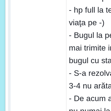
- hp full la
viaţa pe -)
- Bugul la p
mai trimite 
bugul cu sta
- S-a rezolv
3-4 nu arăta
- De acum ac