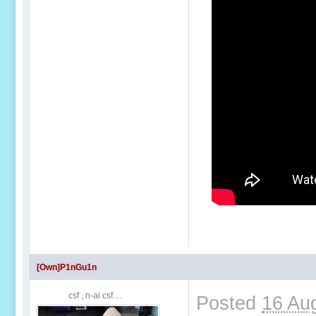
[Own]P1nGu1n
csf , n-ai csf....
Posted
16 Au