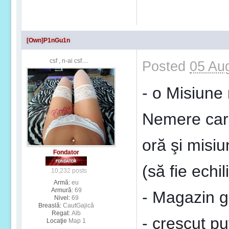
[Own]P1nGu1n
csf , n-ai csf....
Posted
05 Au
- o Misiune 
Nemere care
oră şi misi
Fondator
(să fie echi
10,232 posts
Armă:
eu
Armură:
69
- Magazin g
Nivel:
69
Breaslă:
CautGajică
Regat:
Alb
- crescut pu
Locaţie
Map 1