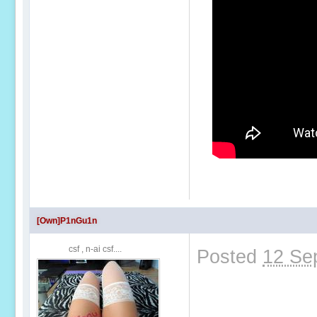
[Own]P1nGu1n
csf , n-ai csf....
Posted
12 Se