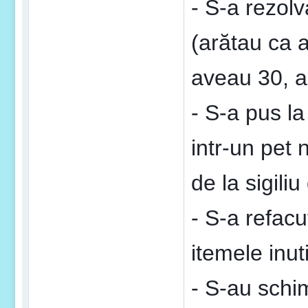
- S-a rezolv
(arătau ca 
aveau 30, a
- S-a pus la
intr-un pet
de la sigiliu
- S-a refacu
itemele inuti
- S-au schim