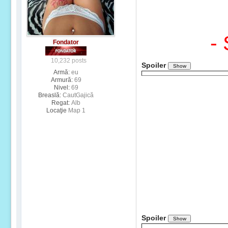
-
Fondator
10,232 posts
Spoiler
Armă:
eu
Armură:
69
Nivel:
69
Breaslă:
CautGajică
Regat:
Alb
Locaţie
Map 1
Spoiler