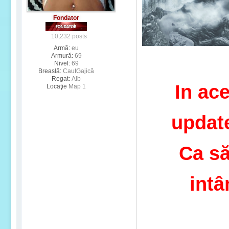
Fondator
10,232 posts
Armă:
eu
Armură:
69
Nivel:
69
Breaslă:
CautGajică
Regat:
Alb
In ace
Locaţie
Map 1
update
Ca să
intâ