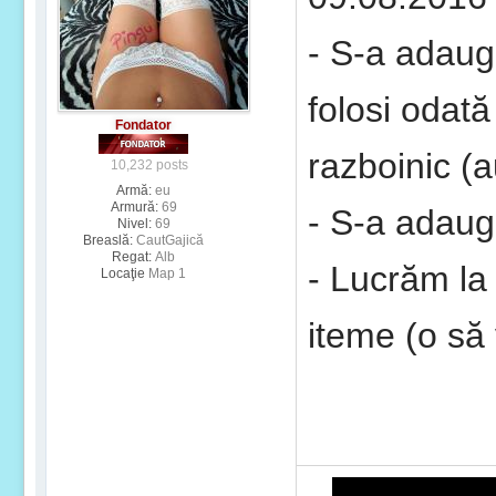
- S-a adauga
folosi odată
Fondator
razboinic (a
10,232 posts
Armă:
eu
Armură:
69
- S-a adaug
Nivel:
69
Breaslă:
CautGajică
Regat:
Alb
- Lucrăm la
Locaţie
Map 1
iteme (o să