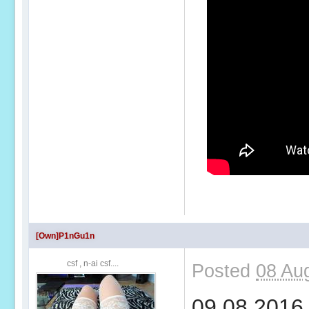
[Own]P1nGu1n
csf , n-ai csf....
Posted
08 Au
09.08.2016 