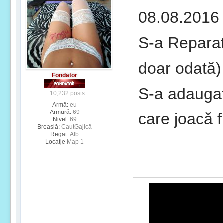
08.08.2016 
S-a Repara
doar odată)
Fondator
S-a adaugat
10,232 posts
Armă:
eu
Armură:
69
care joacă f
Nivel:
69
Breaslă:
CautGajică
Regat:
Alb
Locaţie
Map 1