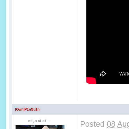
[Own]P1nGu1n
csf , n-ai csf....
Posted
08 Au